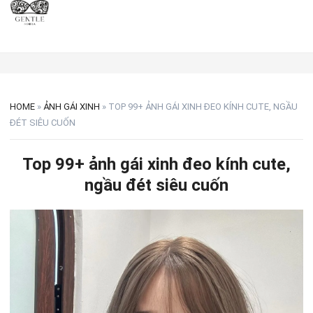
HOME
»
ẢNH GÁI XINH
»
TOP 99+ ẢNH GÁI XINH ĐEO KÍNH CUTE, NGẦU
ĐÉT SIÊU CUỐN
Top 99+ ảnh gái xinh đeo kính cute,
ngầu đét siêu cuốn