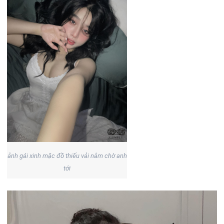
ảnh gái xinh mặc đồ thiếu vải nằm chờ anh
tới