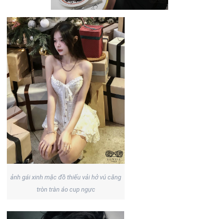
ảnh gái xinh mặc đồ thiếu vải hở vú căng
tròn tràn áo cup ngực