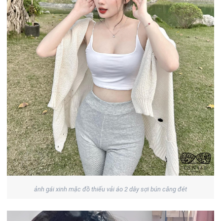
ảnh gái xinh mặc đồ thiếu vải áo 2 dây sợi bún căng đét